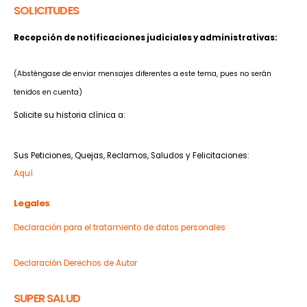
SOLICITUDES
Recepción de notificaciones judiciales y administrativas:
notificaciones@mederi.com.co
(Absténgase de enviar mensajes diferentes a este tema, pues no serán
tenidos en cuenta)
Solicite su historia clínica a:
archivo@mederi.com.co
Sus Peticiones, Quejas, Reclamos, Saludos y Felicitaciones:
Aquí
Legales
Declaración para el tratamiento de datos personales
Términos y condiciones
Declaración Derechos de Autor
SUPER SALUD